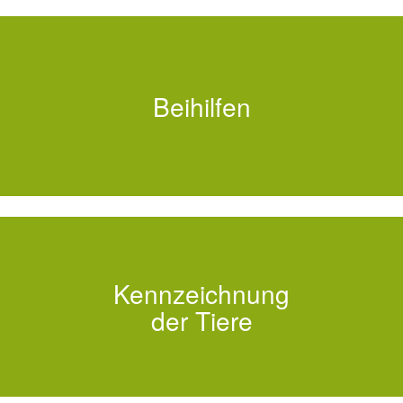
Hier können Sie sich über Beihilfen der
Beihilfen
Tierseuchenkasse informieren.
Wichtige Informationen zur
Kennzeichnung
Tierkennzeichnung
der Tiere