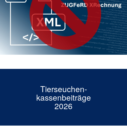
Tierseuchen-
Die aktuelle Beitragssatzung der
kassenbeiträge
Tierseuchenkasse
2026