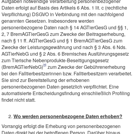
Aufgaben notwendige Verarbeitung personenbezogener
Daten erfolgt auf Basis des Artikels 6 Abs. 1 lit. c (rechtliche
Verpflichtung) DSGVO in Verbindung mit den nachfolgend
genannten Gesetzen. Insbesondere werden
personenbezogene Daten nach § 14 AGTierGesG und §§ 1,
2, 7 BremAGTierGesG zum Zwecke der Beitragserhebung,
nach § 11 ff. AGTierGesG und § 1 BremAGTierGesG zum
Zwecke der Leistungsgewährung und nach § 3 Abs. 6 Nds.
AGTierNebG und § 2 Abs. 6 Bremisches Ausführungsgesetz
zum Tierische Nebenprodukte-Beseitigungsgesetz
[4]
(BremAGTierNebG)
zum Zwecke der Gebührenerhebung
bei den Falltierbesitzerinnen bzw. Falltierbesitzern verarbeitet.
Sie sind zur Bereitstellung der erhobenen
personenbezogenen Daten gesetzlich verpflichtet. Eine
automatisierte Entscheidungsfindung einschließlich Profiling
findet nicht statt.
Wo werden personenbezogene Daten erhoben?
Vorrangig erfolgt die Erhebung von personenbezogenen
Daten direkt bei der betroffenen Person. Darüber hinaus